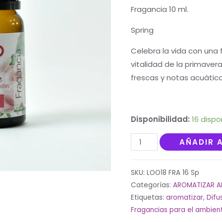
5
Fragancia 10 ml.
basado
en
puntuaciones
Spring
de
clientes
Celebra la vida con una 
vitalidad de la primavera 
frescas y notas acuática
Disponibilidad:
16 dispo
Fragancia
AÑADIR 
al
100%
SKU:
LOO18 FRA 16 Sp
10
Categorías:
AROMATIZAR A
ml.
Etiquetas:
aromatizar
,
Difu
Spring
Fragancias para el ambien
cantidad