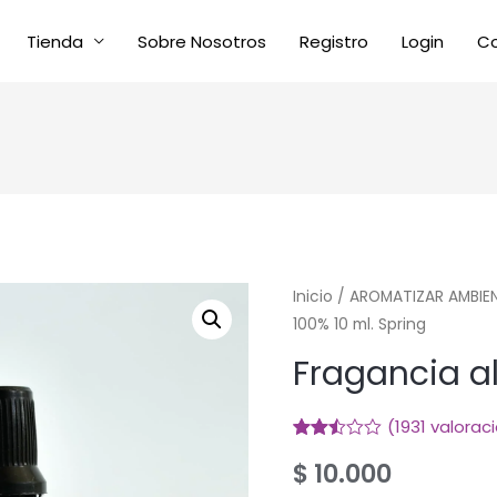
Tienda
Sobre Nosotros
Registro
Login
C
Inicio
/
AROMATIZAR AMBIE
100% 10 ml. Spring
Fragancia al
(
1931
valoraci
Valorado
1865
$
10.000
2.49
sobre