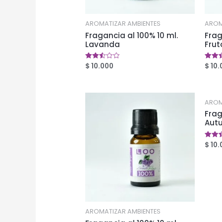
AROMATIZAR AMBIENTES
AROM
Fragancia al 100% 10 ml.
Frag
Lavanda
Frut
$
10.000
$
10.
Valorado
Valor
en
en
2.54
2.52
de 5
de 5
AROM
Frag
Aut
$
10.
Valor
en
2.48
de 5
AROMATIZAR AMBIENTES