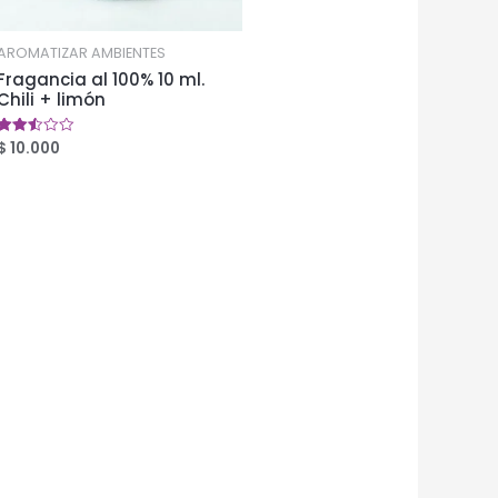
AROMATIZAR AMBIENTES
Fragancia al 100% 10 ml.
Chili + limón
$
10.000
Valorado
en
2.49
de 5