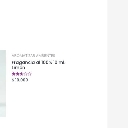
AROMATIZAR AMBIENTES
Fragancia al 100% 10 ml.
Limón
$
10.000
Valorado
en
2.59
de 5