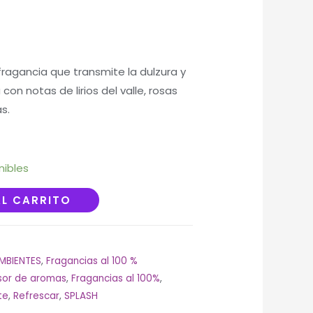
fragancia que transmite la dulzura y
con notas de lirios del valle, rosas
s.
nibles
AL CARRITO
MBIENTES
,
Fragancias al 100 %
sor de aromas
,
Fragancias al 100%
,
te
,
Refrescar
,
SPLASH