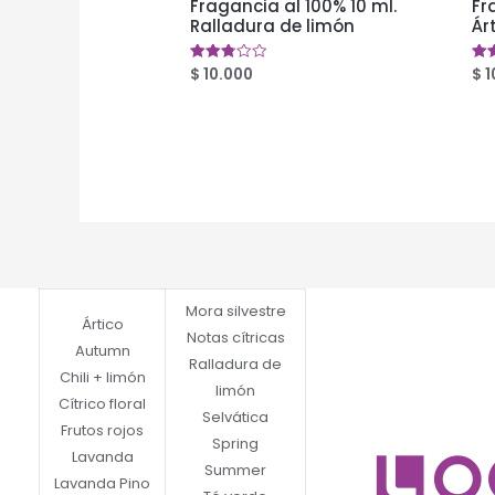
Fragancia al 100% 10 ml.
Fr
Ralladura de limón
Ár
$
10.000
$
1
Valorado
Val
en
en
2.81
2.4
de 5
de 
Mora silvestre
Ártico
Notas cítricas
Autumn
Ralladura de
Chili + limón
limón
Cítrico floral
Selvática
Frutos rojos
Spring
Lavanda
Summer
Lavanda Pino