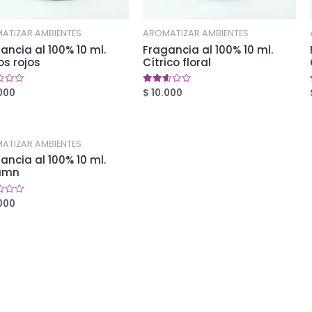
ATIZAR AMBIENTES
AROMATIZAR AMBIENTES
ancia al 100% 10 ml.
Fragancia al 100% 10 ml.
os rojos
Cítrico floral
000
$
10.000
ado
Valorado
en
2.56
de 5
ATIZAR AMBIENTES
ancia al 100% 10 ml.
umn
000
ado