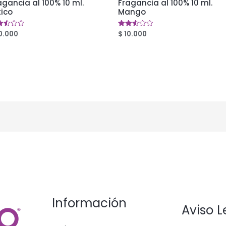
agancia al 100% 10 ml.
Fragancia al 100% 10 ml.
tico
Mango
0.000
$
10.000
orado
Valorado
en
9
2.58
5
de 5
Información
Aviso L