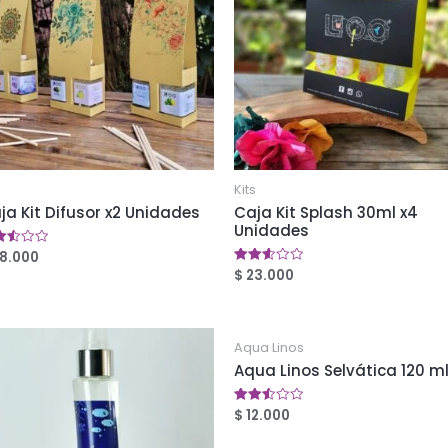
s
Kits
ja Kit Difusor x2 Unidades
Caja Kit Splash 30ml x4
Unidades
8.000
orado
$
23.000
Valorado
2
en
5
2.56
de 5
Aqua Linos
Aqua Linos Selvática 120 ml
$
12.000
Valorado
en
2.49