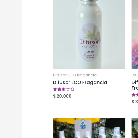
Difusor LOO fragancia
Dif
Difusor LOO Fragancia
Di
Fr
$
20.000
Valorado
en
$
3
Val
2.52
en
de 5
2.5
de 