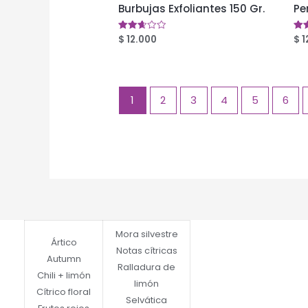
Burbujas Exfoliantes 150 Gr.
Pe
$
12.000
$
1
Valorado
Val
en
en
2.63
2.4
de 5
de 
1
2
3
4
5
6
Mora silvestre
Ártico
Notas cítricas
Autumn
Ralladura de
Chili + limón
limón
Cítrico floral
Selvática