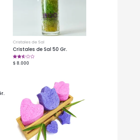
Cristales de Sal
Cristales de Sal 50 Gr.
$
8.000
Valorado
en
2.53
de 5
r.