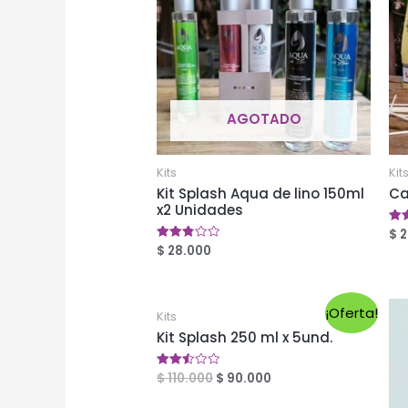
AGOTADO
Kits
Kit
Kit Splash Aqua de lino 150ml
Ca
x2 Unidades
$
2
Val
en
$
28.000
Valorado
2.5
en
de 
2.81
de 5
¡Oferta!
Kits
Kit Splash 250 ml x 5und.
$
110.000
$
90.000
Valorado
en
2.52