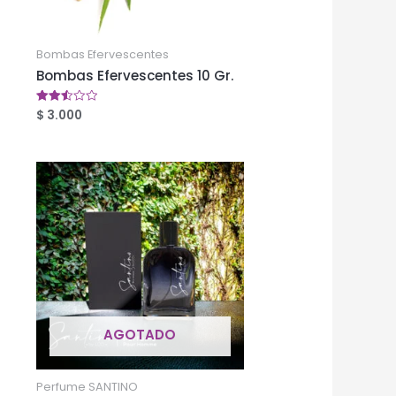
Bombas Efervescentes
Bombas Efervescentes 10 Gr.
$
3.000
Valorado
en
2.52
de 5
AGOTADO
Perfume SANTINO