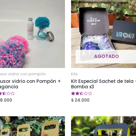
AGOTADO
usor vidrio con pompón
Kits
fusor vidrio con Pompón +
Kit Especial Sachet de tela
agancia
Bomba x3
8.000
$
24.000
orado
Valorado
en
1
2.48
5
de 5