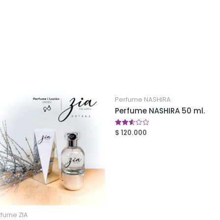
Perfume NASHIRA
Perfume NASHIRA 50 ml.
$
120.000
Valorado
en
2.56
de 5
rfume ZIA