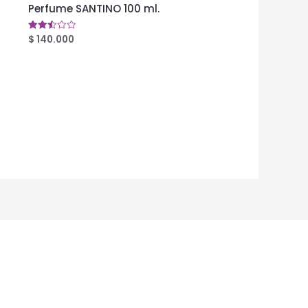
Perfume SANTINO 100 ml.
$
140.000
Valorado
en
2.53
de 5