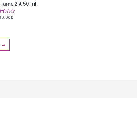
rfume ZIA 50 ml.
20.000
orado
9
5
→