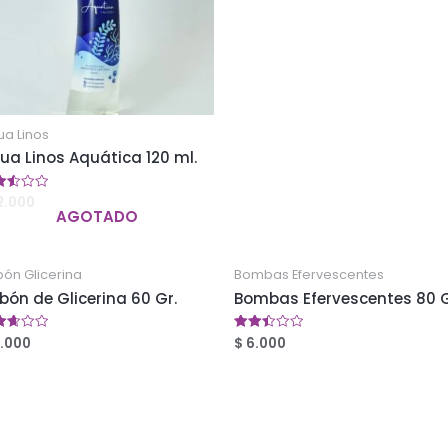
de 5
ua Linos
ua Linos Aquática 120 ml.
2.000
orado
AGOTADO
0
5
ón Glicerina
Bombas Efervescentes
bón de Glicerina 60 Gr.
Bombas Efervescentes 80 G
.000
$
6.000
orado
Valorado
en
8
2.48
5
de 5