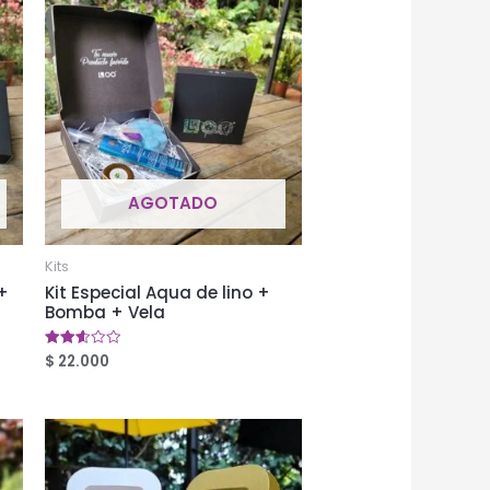
AGOTADO
Kits
 +
Kit Especial Aqua de lino +
Bomba + Vela
$
22.000
Valorado
en
2.59
de 5