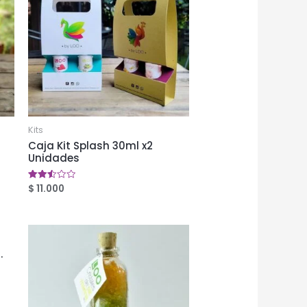
Kits
Caja Kit Splash 30ml x2
Unidades
$
11.000
Valorado
en
2.52
de 5
.