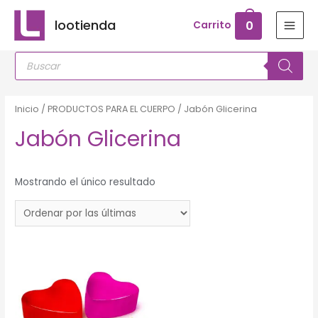
Ir
lootienda
0
Carrito
al
MAI
contenido
Búsqueda
MEN
de
productos
Inicio
/
PRODUCTOS PARA EL CUERPO
/ Jabón Glicerina
Jabón Glicerina
Mostrando el único resultado