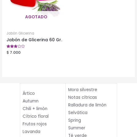
AGOTADO
Jabón Glicerina
Jabón de Glicerina 60 Gr.
Valorado
$
7.000
en
2.68
de 5
Mora silvestre
Ártico
Notas cítricas
Autumn
Ralladura de limón
Chili + limón
Selvática
Cítrico floral
Spring
Frutos rojos
Summer
Lavanda
Té verde