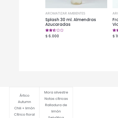
AROMATIZAR AMBIENTES
AR
Splash 30 ml. Almendras
Fr
Azucaradas
Vi
$
6.000
$
1
Valorado
Val
en
en
2.50
2.5
de 5
de 
Mora silvestre
Ártico
Notas cítricas
Autumn
Ralladura de
Chili + limón
limón
Cítrico floral
Selvática