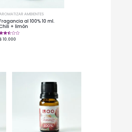
AROMATIZAR AMBIENTES
Fragancia al 100% 10 ml.
Chili + limón
$
10.000
Valorado
en
2.49
de 5