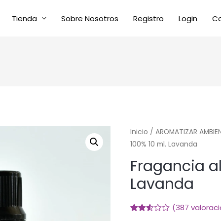
Tienda
Sobre Nosotros
Registro
Login
C
Inicio
/
AROMATIZAR AMBIE
100% 10 ml. Lavanda
Fragancia al
Lavanda
(
387
valoraci
Valorado
299