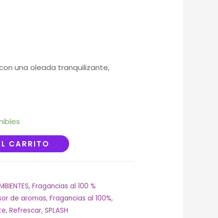
on una oleada tranquilizante,
nibles
AL CARRITO
MBIENTES
,
Fragancias al 100 %
sor de aromas
,
Fragancias al 100%
,
te
,
Refrescar
,
SPLASH