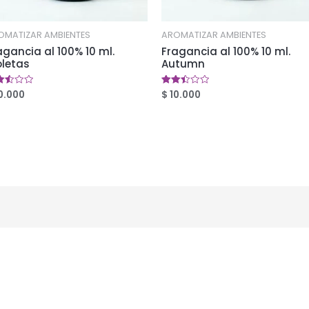
OMATIZAR AMBIENTES
AROMATIZAR AMBIENTES
agancia al 100% 10 ml.
Fragancia al 100% 10 ml.
oletas
Autumn
0.000
$
10.000
orado
Valorado
en
0
2.48
5
de 5