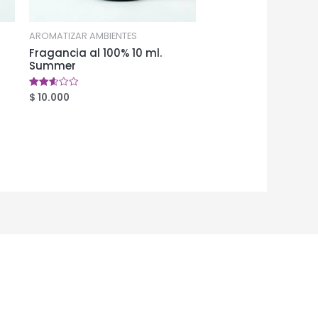
AROMATIZAR AMBIENTES
Fragancia al 100% 10 ml.
Summer
$
10.000
Valorado
en
2.60
de 5