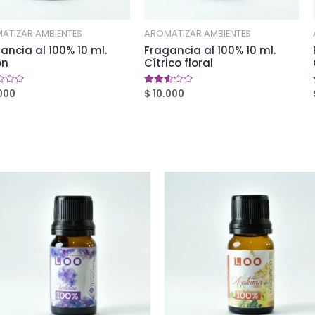
ATIZAR AMBIENTES
AROMATIZAR AMBIENTES
ancia al 100% 10 ml.
Fragancia al 100% 10 ml.
ón
Cítrico floral
000
$
10.000
ado
Valorado
en
2.56
de 5