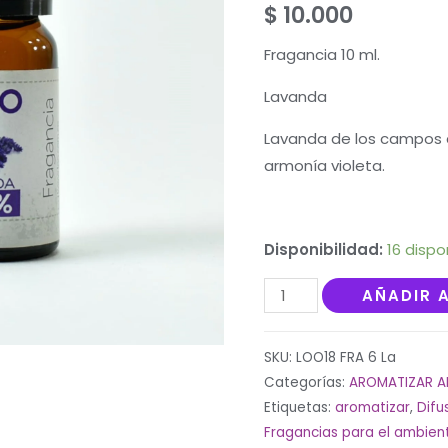
$
10.000
2.54
sobre
5
Fragancia 10 ml.
basado
en
puntuaciones
Lavanda
de
clientes
Lavanda de los campos c
armonía violeta.
Disponibilidad:
16 dispo
Fragancia
AÑADIR 
al
100%
SKU:
LOO18 FRA 6 La
10
Categorías:
AROMATIZAR A
ml.
Etiquetas:
aromatizar
,
Difu
Lavanda
Fragancias para el ambien