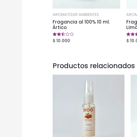
AROMATIZAR AMBIENTES
AROM
Fragancia al 100% 10 ml.
Frag
Ártico
Lim
$
10.000
$
10.
Valorado
Valor
en
en
2.49
2.59
de 5
de 5
Productos relacionados