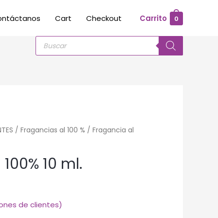
ontáctanos
Cart
Checkout
Carrito
0
Búsqueda
de
productos
NTES
/
Fragancias al 100 %
/ Fragancia al
 100% 10 ml.
ones de clientes)