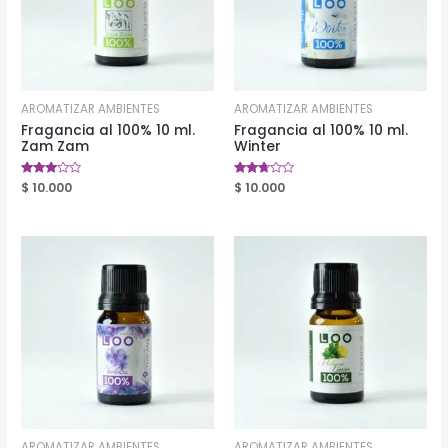
AROMATIZAR AMBIENTES
AROMATIZAR AMBIENTES
Fragancia al 100% 10 ml.
Fragancia al 100% 10 ml.
Zam Zam
Winter
Valorado
$
10.000
Valorado
$
10.000
en
en
2.82
2.61
de 5
de 5
AROMATIZAR AMBIENTES
AROMATIZAR AMBIENTES