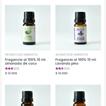
de 5
de 5
AROMATIZAR AMBIENTES
AROMATIZAR AMBIENTES
Fragancia al 100% 10 ml.
Fragancia al 100% 10 ml.
Limonada de coco
Lavanda pino
Valorado
$
10.000
Valorado
$
10.000
en
en
2.51
2.48
de 5
de 5