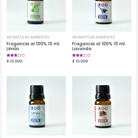
AROMATIZAR AMBIENTES
AROMATIZAR AMBIENTES
Fragancia al 100% 10 ml.
Fragancia al 100% 10 ml.
Limón
Lavanda
Valorado
$
10.000
Valorado
$
10.000
en
en
2.59
2.54
de 5
de 5