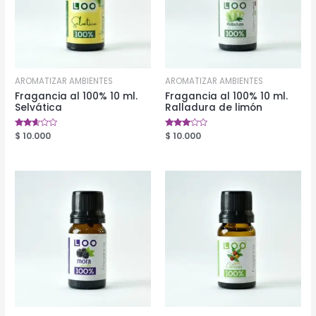
AROMATIZAR AMBIENTES
AROMATIZAR AMBIENTES
Fragancia al 100% 10 ml.
Fragancia al 100% 10 ml.
Selvática
Ralladura de limón
Valorado
$
10.000
Valorado
$
10.000
en
en
2.55
2.81
de 5
de 5