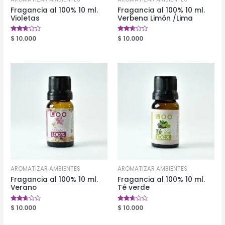
Fragancia al 100% 10 ml.
Fragancia al 100% 10 ml.
Violetas
Verbena Limón /Lima
Valorado
$
10.000
Valorado
$
10.000
en
en
2.50
2.54
de 5
de 5
AROMATIZAR AMBIENTES
AROMATIZAR AMBIENTES
Fragancia al 100% 10 ml.
Fragancia al 100% 10 ml.
Verano
Té verde
Valorado
$
10.000
Valorado
$
10.000
en
en
2.53
2.50
de 5
de 5