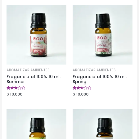
AROMATIZAR AMBIENTES
AROMATIZAR AMBIENTES
Fragancia al 100% 10 ml.
Fragancia al 100% 10 ml.
Summer
Spring
Valorado
$
10.000
Valorado
$
10.000
en
en
2.60
2.49
de 5
de 5