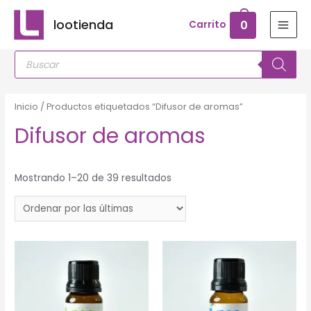
Ir
lootienda
0
Carrito
al
MAI
contenido
Búsqueda
MEN
de
productos
Inicio
/ Productos etiquetados “Difusor de aromas”
Difusor de aromas
Mostrando 1–20 de 39 resultados