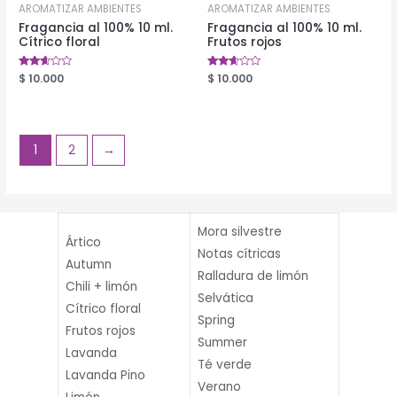
AROMATIZAR AMBIENTES
AROMATIZAR AMBIENTES
Fragancia al 100% 10 ml.
Fragancia al 100% 10 ml.
Cítrico floral
Frutos rojos
Valorado
$
10.000
Valorado
$
10.000
en
en
2.56
2.52
de 5
de 5
1
2
→
Mora silvestre
Ártico
Notas cítricas
Autumn
Ralladura de limón
Chili + limón
Selvática
Cítrico floral
Spring
Frutos rojos
Summer
Lavanda
Té verde
Lavanda Pino
Verano