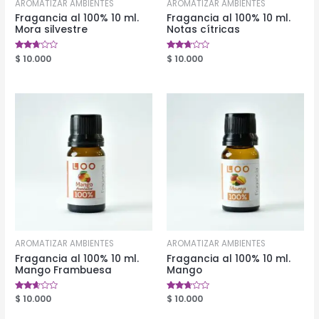
AROMATIZAR AMBIENTES
AROMATIZAR AMBIENTES
Fragancia al 100% 10 ml.
Fragancia al 100% 10 ml.
Mora silvestre
Notas cítricas
Valorado
$
10.000
Valorado
$
10.000
en
en
2.58
2.59
de 5
de 5
AROMATIZAR AMBIENTES
AROMATIZAR AMBIENTES
Fragancia al 100% 10 ml.
Fragancia al 100% 10 ml.
Mango Frambuesa
Mango
Valorado
$
10.000
Valorado
$
10.000
en
en
2.50
2.58