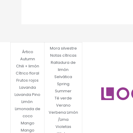
Mora silvestre
Ártico
Notas cítricas
Autumn
Ralladura de
Chili + limón
limón
Cítrico floral
Selvática
Frutos rojos
Spring
Lavanda
Summer
Lavanda Pino
Té verde
Limón
Verano
Limonada de
Verbena Limón
coco
/Lima
Mango
Violetas
Mango