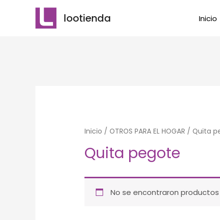
Ir
lootienda
Inicio
al
contenido
Inicio
/
OTROS PARA EL HOGAR
/ Quita p
Quita pegote
No se encontraron productos 