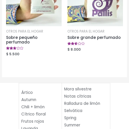
OTROS PARA EL HOGAR
OTROS PARA EL HOGAR
Sobre pequeño
Sobre grande perfumado
perfumado
Valorado
$
8.000
en
Valorado
$
5.500
2.49
en
de 5
2.60
de 5
Mora silvestre
Ártico
Notas cítricas
Autumn
Ralladura de limón
Chili + limón
Selvática
Cítrico floral
Spring
Frutos rojos
Summer
Lavanda