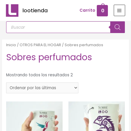
Ir
lootienda
0
Carrito
al
MAI
contenido
Búsqueda
MEN
de
productos
Inicio
/
OTROS PARA EL HOGAR
/ Sobres perfumados
Sobres perfumados
Mostrando todos los resultados 2