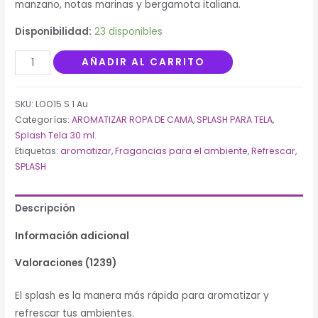
manzano, notas marinas y bergamota italiana.
clientes
Disponibilidad:
23 disponibles
Splash
AÑADIR AL CARRITO
30
ml.
SKU:
LOO15 S 1 Au
para
Categorías:
AROMATIZAR ROPA DE CAMA
,
SPLASH PARA TELA
,
tela
Splash Tela 30 ml.
Autumn
Etiquetas:
aromatizar
,
Fragancias para el ambiente
,
Refrescar
,
cantidad
SPLASH
Descripción
Información adicional
Valoraciones (1239)
El splash es la manera más rápida para aromatizar y
refrescar tus ambientes.