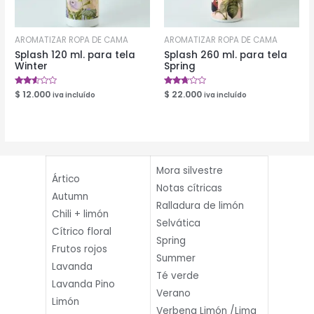
AROMATIZAR ROPA DE CAMA
AROMATIZAR ROPA DE CAMA
Splash 120 ml. para tela
Splash 260 ml. para tela
Winter
Spring
Valorado
$
12.000
Valorado
$
22.000
iva incluído
iva incluído
en
en
2.46
2.58
de 5
de 5
Mora silvestre
Ártico
Notas cítricas
Autumn
Ralladura de limón
Chili + limón
Selvática
Cítrico floral
Spring
Frutos rojos
Summer
Lavanda
Té verde
Lavanda Pino
Verano
Limón
Verbena Limón /Lima