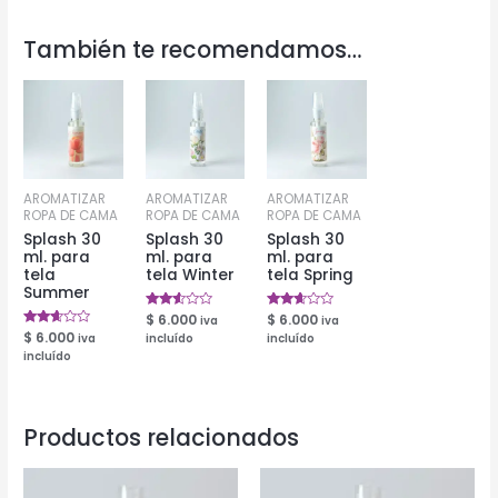
También te recomendamos…
AROMATIZAR
AROMATIZAR
AROMATIZAR
ROPA DE CAMA
ROPA DE CAMA
ROPA DE CAMA
Splash 30
Splash 30
Splash 30
ml. para
ml. para
ml. para
tela
tela Winter
tela Spring
Summer
Valorado
$
6.000
Valorado
$
6.000
iva
iva
en
en
Valorado
$
6.000
iva
incluído
incluído
2.47
2.53
en
de 5
de 5
incluído
2.50
de 5
Productos relacionados