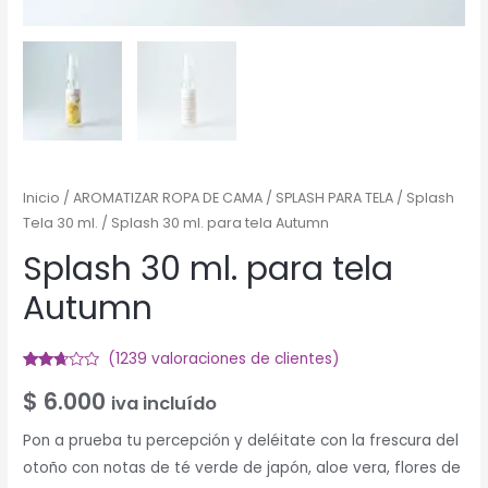
Inicio
/
AROMATIZAR ROPA DE CAMA
/
SPLASH PARA TELA
/
Splash
Tela 30 ml.
/ Splash 30 ml. para tela Autumn
Splash 30 ml. para tela
Autumn
(
1239
valoraciones de clientes)
Valorado
690
$
6.000
2.56
iva incluído
sobre
5
basado
Pon a prueba tu percepción y deléitate con la frescura del
en
otoño con notas de té verde de japón, aloe vera, flores de
puntuaciones
de