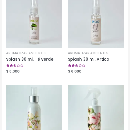
AROMATIZAR AMBIENTES
AROMATIZAR AMBIENTES
Splash 30 ml. Té verde
Splash 30 ml. Artico
Valorado
$
6.000
Valorado
$
6.000
en
en
2.52
2.39
de 5
de 5