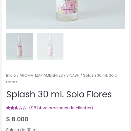
Inicio
/
AROMATIZAR AMBIENTES
/
SPLASH
/ Splash 30 ml. Solo
Flores
Splash 30 ml. Solo Flores
(
9874
valoraciones de clientes)
Valorado
9602
$
6.000
2.52
sobre
5
basado
Splash de 30 ml.