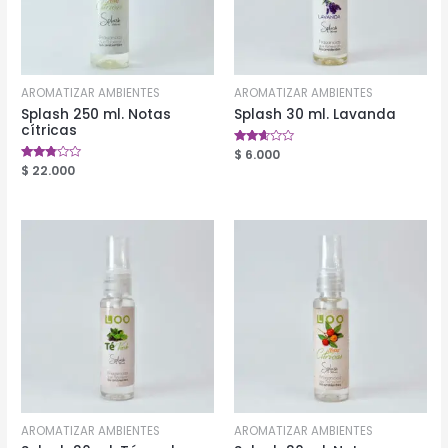
AROMATIZAR AMBIENTES
AROMATIZAR AMBIENTES
Splash 250 ml. Notas
Splash 30 ml. Lavanda
cítricas
Valorado
$
6.000
en
Valorado
$
22.000
2.53
en
de 5
2.66
de 5
AROMATIZAR AMBIENTES
AROMATIZAR AMBIENTES