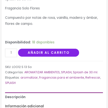
en
puntuaciones
de
Fragancia Solo Flores
clientes
Compuesto por notas de rosa, vainilla, madera y ámbar,
flores de campo.
Disponibilidad:
18 disponibles
Splash
AÑADIR AL CARRITO
30
ml.
SKU:
LOO12 S 13 So
Solo
Categorías:
AROMATIZAR AMBIENTES
,
SPLASH
,
Splash de 30 ml.
Flores
Etiquetas:
aromatizar
,
Fragancias para el ambiente
,
Refrescar
,
cantidad
SPLASH
Descripción
Información adicional