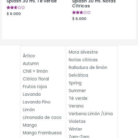
Splash 30 ml. Té verde
Splash 30 ml. Notas
Cítricas
Valorado
$
6.000
en
Valorado
$
6.000
2.52
en
de 5
2.61
de 5
Mora silvestre
Ártico
Notas cítricas
Autumn
Ralladura de limón
Chili + limón
Selvática
Cítrico floral
Spring
Frutos rojos
Summer
Lavanda
Té verde
Lavanda Pino
Verano
Limón
Verbena Limón /Lima
Limonada de coco
Violetas
Mango
Winter
Mango Frambuesa
Zam-Zam