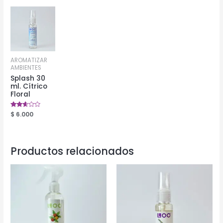
AROMATIZAR
AMBIENTES
Splash 30
ml. Cítrico
Floral
Valorado
$
6.000
en
2.56
de 5
Productos relacionados