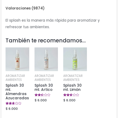
Valoraciones (9874)
El splash es la manera más rápida para aromatizar y
refrescar tus ambientes.
También te recomendamos…
AROMATIZAR
AROMATIZAR
AROMATIZAR
AMBIENTES
AMBIENTES
AMBIENTES
Splash 30
Splash 30
Splash 30
ml.
ml. Artico
ml. Limón
Almendras
Azucaradas
Valorado
$
6.000
Valorado
$
6.000
en
en
2.39
2.50
Valorado
$
6.000
de 5
de 5
en
2.50
de 5