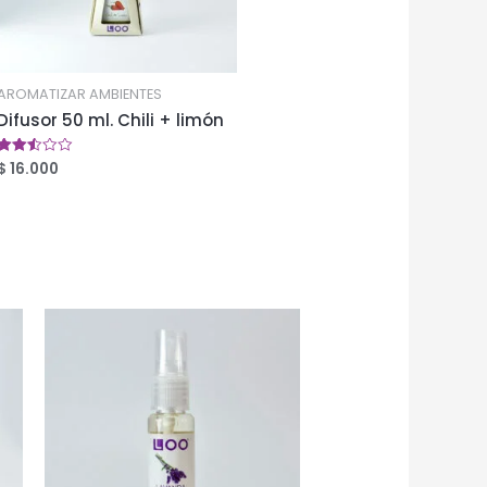
AROMATIZAR AMBIENTES
Difusor 50 ml. Chili + limón
$
16.000
Valorado
en
2.52
de 5