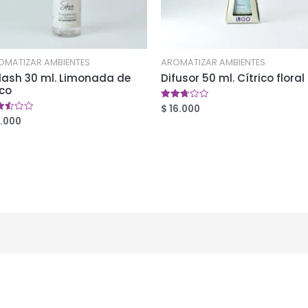
OMATIZAR AMBIENTES
AROMATIZAR AMBIENTES
lash 30 ml. Limonada de
Difusor 50 ml. Cítrico floral
co
$
16.000
Valorado
en
.000
orado
2.71
de 5
9
5