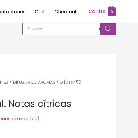
ontáctanos
Cart
Checkout
Carrito
0
Búsqueda
de
productos
NTES
/
DIFUSOR DE AROMAS
/ Difusor 50
l. Notas cítricas
ones de clientes)