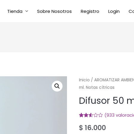
Tienda
Sobre Nosotros
Registro
Login
C
Inicio
/
AROMATIZAR AMBIE
ml. Notas cítricas
Difusor 50 m
(
933
valoraci
Valorado
927
$
16.000
2.50
sobre