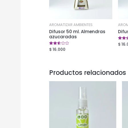
AROMATIZAR AMBIENTES
AROM
Difusor 50 ml. Almendras
Difu
azucaradas
$
16.
Valor
en
$
16.000
Valorado
2.52
en
de 5
2.56
de 5
Productos relacionados