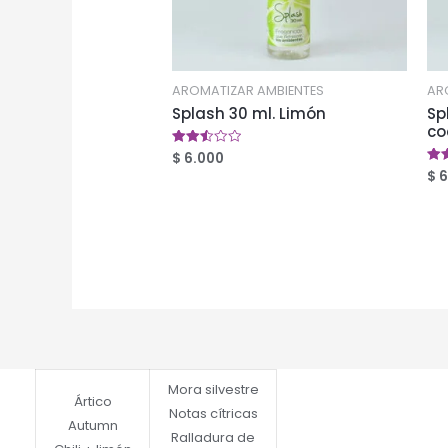
AROMATIZAR AMBIENTES
AR
Splash 30 ml. Limón
Sp
co
$
6.000
Valorado
en
$
6
Val
2.50
en
de 5
2.4
de 
Mora silvestre
Ártico
Notas cítricas
Autumn
Ralladura de