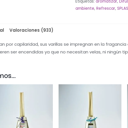
Etiquetas:
aromatizar
,
Difu
cantidad
ambiente
,
Refrescar
,
SPLA
al
Valoraciones (933)
n por capilaridad, sus varillas se impregnan en la fragancia
eren ser encendidas ya que no necesitan velas, ni ningún t
mos…