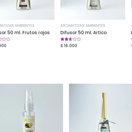
ATIZAR AMBIENTES
AROMATIZAR AMBIENTES
sor 50 ml. Frutos rojos
Difusor 50 ml. Artico
000
$
16.000
ado
Valorado
en
2.57
de 5