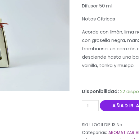
5
Difusor 50 ml.
basado
en
puntuaciones
Notas Cítricas
de
clientes
Acorde con limón, lima 
con grosella negra, manz
frambuesa, un corazón de f
desciende hasta una bas
vainilla, tonka y musgo.
Disponibilidad:
22 dispo
Difusor
AÑADIR 
50
ml.
SKU:
LOO11 DIF 13 No
Notas
Categorías:
AROMATIZAR A
cítricas