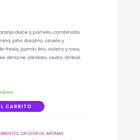
naranja dulce y pomelo, combinado
ana, piña durazno, ciruela y
resia, jazmín, lirio, violeta y rosa,
e almizcle, sándalo, cedro, ámbar,
nibles
AL CARRITO
MBIENTES
,
DIFUSOR DE AROMAS