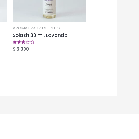
AROMATIZAR AMBIENTES
Splash 30 ml. Lavanda
$
6.000
Valorado
en
2.53
de 5