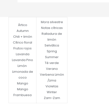
Mora silvestre
Ártico
Notas cítricas
Autumn
Ralladura de
Chili + limón
limón
Cítrico floral
Selvática
Frutos rojos
Spring
Lavanda
Summer
Lavanda Pino
Té verde
Limón
Verano
Limonada de
Verbena Limón
coco
/Lima
Mango
Violetas
Mango
Winter
Frambuesa
Zam-Zam