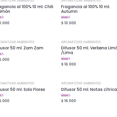
OMATIZAR AMBIENTES
AROMATIZAR AMBIENTES
agancia al 100% 10 ml. Chili
Fragancia al 100% 10 ml.
limón
Autumn
0.000
$
10.000
orado
Valorado
en
9
2.48
5
de 5
OMATIZAR AMBIENTES
AROMATIZAR AMBIENTES
fusor 50 ml. Zam Zam
Difusor 50 ml. Verbena Lim
/Lima
6.000
orado
$
16.000
Valorado
4
en
5
2.49
de 5
OMATIZAR AMBIENTES
AROMATIZAR AMBIENTES
fusor 50 ml. Solo Flores
Difusor 50 ml. Notas cítric
6.000
$
16.000
orado
Valorado
en
6
2.50
5
de 5