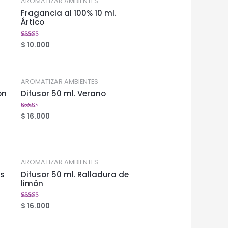
AROMATIZAR AMBIENTES
Fragancia al 100% 10 ml.
Ártico
$
10.000
Valorado
en
2.49
de 5
AROMATIZAR AMBIENTES
ón
Difusor 50 ml. Verano
$
16.000
Valorado
en
2.47
de 5
AROMATIZAR AMBIENTES
as
Difusor 50 ml. Ralladura de
limón
$
16.000
Valorado
en
2.59
de 5