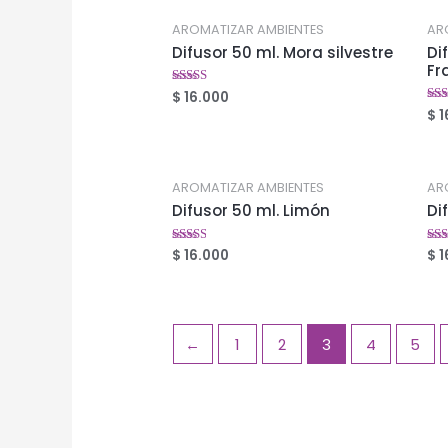
AROMATIZAR AMBIENTES
AR
Difusor 50 ml. Mora silvestre
Di
Fr
$
16.000
Valorado
en
$
1
Val
2.67
en
de 5
2.4
de 
AROMATIZAR AMBIENTES
AR
Difusor 50 ml. Limón
Di
$
16.000
$
1
Valorado
Val
en
en
2.48
2.5
de 5
de 
←
1
2
3
4
5