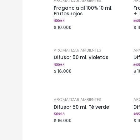
AROMATIZAR AMBIENTES
AR
Fragancia al 100% 10 ml.
Fr
Frutos rojos
+ 
$
10.000
$
1
Valorado
Val
en
en
2.52
2.4
de 5
de 
AROMATIZAR AMBIENTES
AR
Difusor 50 ml. Violetas
Di
$
16.000
$
1
Valorado
Val
en
en
2.44
2.6
de 5
de 
AROMATIZAR AMBIENTES
AR
Difusor 50 ml. Té verde
Di
$
16.000
$
1
Valorado
Val
en
en
2.61
2.4
de 5
de 