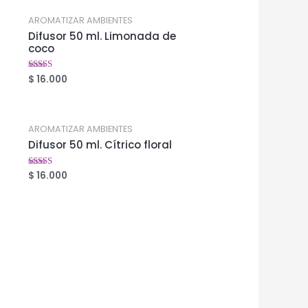
AROMATIZAR AMBIENTES
Difusor 50 ml. Limonada de
coco
$
16.000
Valorado
en
2.53
de 5
AROMATIZAR AMBIENTES
Difusor 50 ml. Cítrico floral
$
16.000
Valorado
en
2.71
de 5