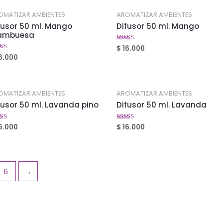
OMATIZAR AMBIENTES
AROMATIZAR AMBIENTES
fusor 50 ml. Mango
Difusor 50 ml. Mango
ambuesa
$
16.000
Valorado
en
6.000
orado
2.65
de 5
6
5
OMATIZAR AMBIENTES
AROMATIZAR AMBIENTES
fusor 50 ml. Lavanda pino
Difusor 50 ml. Lavanda
6.000
$
16.000
orado
Valorado
en
2
2.53
5
de 5
6
→