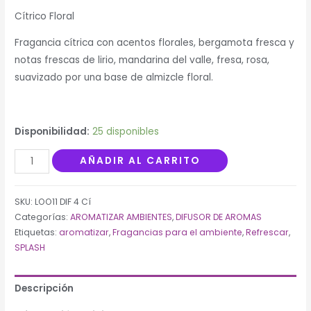
puntuaciones
de
Cítrico Floral
clientes
Fragancia cítrica con acentos florales, bergamota fresca y
notas frescas de lirio, mandarina del valle, fresa, rosa,
suavizado por una base de almizcle floral.
Disponibilidad:
25 disponibles
Difusor
AÑADIR AL CARRITO
50
ml.
SKU:
LOO11 DIF 4 Cí
Cítrico
Categorías:
AROMATIZAR AMBIENTES
,
DIFUSOR DE AROMAS
floral
Etiquetas:
aromatizar
,
Fragancias para el ambiente
,
Refrescar
,
cantidad
SPLASH
Descripción