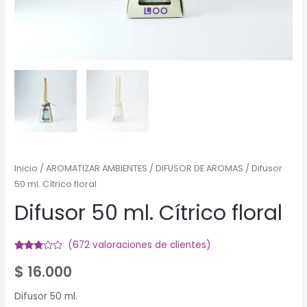
Inicio
/
AROMATIZAR AMBIENTES
/
DIFUSOR DE AROMAS
/ Difusor
50 ml. Cítrico floral
Difusor 50 ml. Cítrico floral
(
672
valoraciones de clientes)
Valorado
556
$
16.000
2.71
sobre
5
basado
Difusor 50 ml.
en