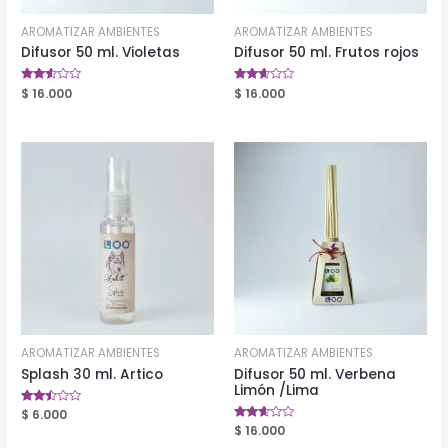
AROMATIZAR AMBIENTES
AROMATIZAR AMBIENTES
Difusor 50 ml. Violetas
Difusor 50 ml. Frutos rojos
Valorado
$
16.000
Valorado
$
16.000
en
en
2.44
2.52
de 5
de 5
AROMATIZAR AMBIENTES
AROMATIZAR AMBIENTES
Splash 30 ml. Artico
Difusor 50 ml. Verbena
Limón /Lima
Valorado
$
6.000
en
Valorado
$
16.000
2.39
en
de 5