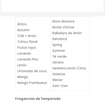
2.49
de 5
Mora silvestre
Ártico
Notas cítricas
Autumn
Ralladura de limón
Chili + limón
Selvática
Cítrico floral
Spring
Frutos rojos
Summer
Lavanda
Té verde
Lavanda Pino
Verano
Limón
Verbena Limón /Lima
Limonada de coco
Violetas
Mango
Winter
Mango Frambuesa
Zam-Zam
Fragancias de Temporada