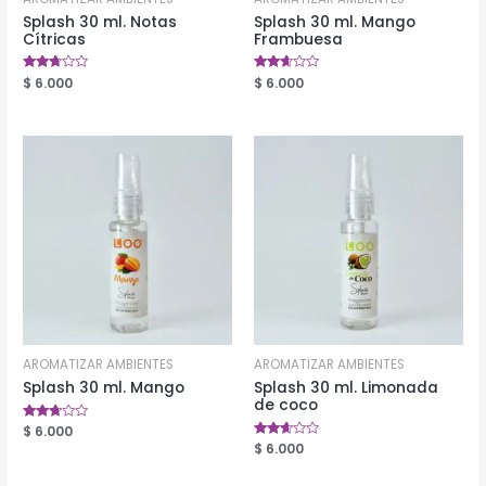
Splash 30 ml. Notas
Splash 30 ml. Mango
Cítricas
Frambuesa
Valorado
$
6.000
Valorado
$
6.000
en
en
2.61
2.53
de 5
de 5
AROMATIZAR AMBIENTES
AROMATIZAR AMBIENTES
Splash 30 ml. Mango
Splash 30 ml. Limonada
de coco
Valorado
$
6.000
en
Valorado
$
6.000
2.57
en
de 5
2.49
de 5