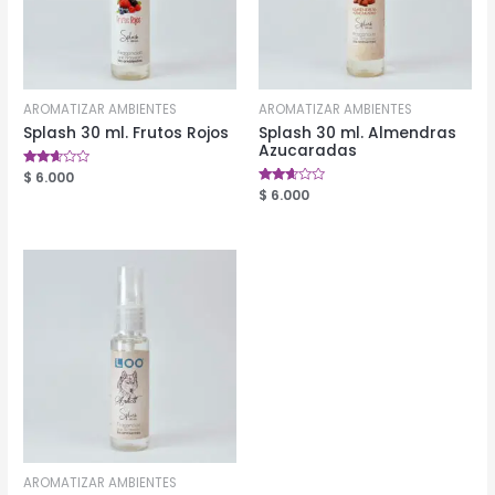
AROMATIZAR AMBIENTES
AROMATIZAR AMBIENTES
Splash 30 ml. Frutos Rojos
Splash 30 ml. Almendras
Azucaradas
Valorado
$
6.000
en
Valorado
$
6.000
2.50
en
de 5
2.50
de 5
AROMATIZAR AMBIENTES