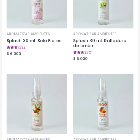
AROMATIZAR AMBIENTES
AROMATIZAR AMBIENTES
Splash 30 ml. Solo Flores
Splash 30 ml. Ralladura
de Limón
Valorado
$
6.000
en
Valorado
$
6.000
2.52
en
de 5
2.49
de 5
AROMATIZAR AMBIENTES
AROMATIZAR AMBIENTES