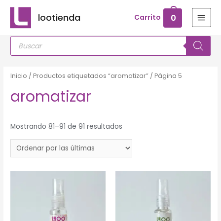
Ir
lootienda
0
Carrito
al
MAI
contenido
Búsqueda
MEN
de
productos
Inicio
/
Productos etiquetados “aromatizar”
/ Página 5
aromatizar
Mostrando 81–91 de 91 resultados