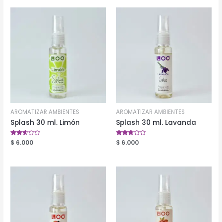
AROMATIZAR AMBIENTES
AROMATIZAR AMBIENTES
Splash 30 ml. Limón
Splash 30 ml. Lavanda
Valorado
$
6.000
Valorado
$
6.000
en
en
2.50
2.53
de 5
de 5