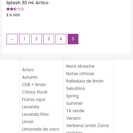
Splash 30 ml. Artico
Valorado
$
6.000
en
2.39
de 5
←
1
2
3
4
5
Mora silvestre
Ártico
Notas cítricas
Autumn
Ralladura de limón
Chili + limón
Selvática
Cítrico floral
Spring
Frutos rojos
Summer
Lavanda
Té verde
Lavanda Pino
Verano
Limón
Verbena Limón /Lima
Limonada de coco