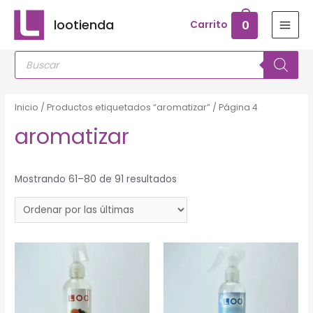
Ir
lootienda
0
Carrito
al
MAI
contenido
Búsqueda
MEN
de
productos
Inicio
/
Productos etiquetados “aromatizar”
/ Página 4
aromatizar
Mostrando 61–80 de 91 resultados