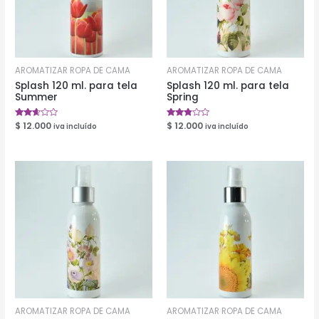
AROMATIZAR ROPA DE CAMA
AROMATIZAR ROPA DE CAMA
Splash 120 ml. para tela
Splash 120 ml. para tela
Summer
Spring
Valorado
$
12.000
Valorado
$
12.000
iva incluído
iva incluído
en
en
2.52
2.70
de 5
de 5
AROMATIZAR ROPA DE CAMA
AROMATIZAR ROPA DE CAMA