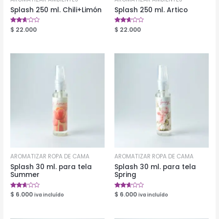
Splash 250 ml. Chili+Limón
Splash 250 ml. Artico
Valorado
$
22.000
Valorado
$
22.000
en
en
2.51
2.54
de 5
de 5
AROMATIZAR ROPA DE CAMA
AROMATIZAR ROPA DE CAMA
Splash 30 ml. para tela
Splash 30 ml. para tela
Summer
Spring
Valorado
$
6.000
Valorado
$
6.000
iva incluído
iva incluído
en
en
2.50
2.53
de 5
de 5