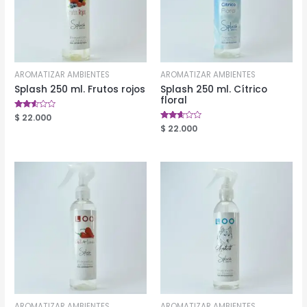
AROMATIZAR AMBIENTES
AROMATIZAR AMBIENTES
Splash 250 ml. Frutos rojos
Splash 250 ml. Cítrico
floral
Valorado
$
22.000
en
Valorado
$
22.000
2.48
en
de 5
2.50
de 5
AROMATIZAR AMBIENTES
AROMATIZAR AMBIENTES