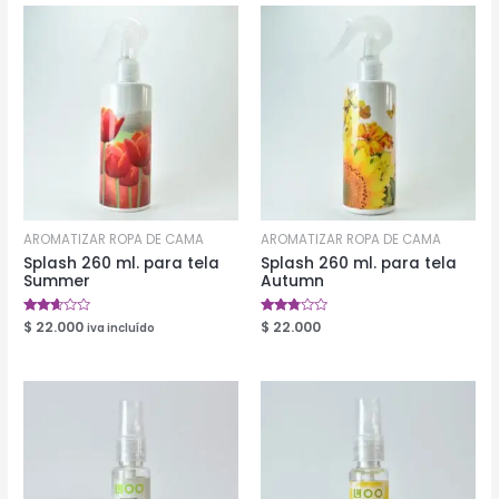
AROMATIZAR ROPA DE CAMA
AROMATIZAR ROPA DE CAMA
Splash 260 ml. para tela
Splash 260 ml. para tela
Summer
Autumn
Valorado
$
22.000
Valorado
$
22.000
iva incluído
en
en
2.50
2.71
de 5
de 5