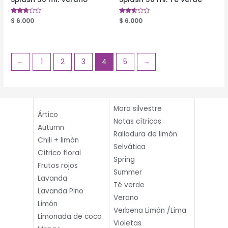
Valorado
$
6.000
Valorado
$
6.000
en
en
2.58
2.52
de 5
de 5
←
1
2
3
4
5
→
Mora silvestre
Ártico
Notas cítricas
Autumn
Ralladura de limón
Chili + limón
Selvática
Cítrico floral
Spring
Frutos rojos
Summer
Lavanda
Té verde
Lavanda Pino
Verano
Limón
Verbena Limón /Lima
Limonada de coco
Violetas