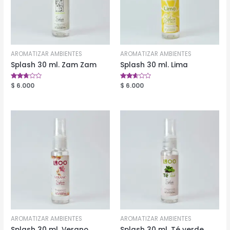
AROMATIZAR AMBIENTES
AROMATIZAR AMBIENTES
Splash 30 ml. Zam Zam
Splash 30 ml. Lima
Valorado
$
6.000
Valorado
$
6.000
en
en
2.64
2.56
de 5
de 5
AROMATIZAR AMBIENTES
AROMATIZAR AMBIENTES
Splash 30 ml. Verano
Splash 30 ml. Té verde