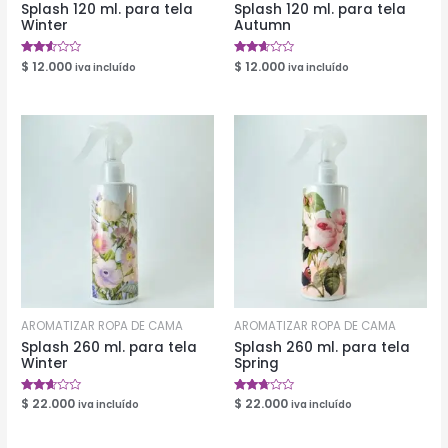
Splash 120 ml. para tela
Splash 120 ml. para tela
Winter
Autumn
Valorado
$
12.000
Valorado
$
12.000
iva incluído
iva incluído
en
en
2.46
2.50
de 5
de 5
AROMATIZAR ROPA DE CAMA
AROMATIZAR ROPA DE CAMA
Splash 260 ml. para tela
Splash 260 ml. para tela
Winter
Spring
Valorado
$
22.000
Valorado
$
22.000
iva incluído
iva incluído
en
en
2.49
2.58
de 5
de 5