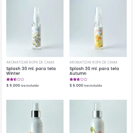
AROMATIZAR ROPA DE CAMA
AROMATIZAR ROPA DE CAMA
Splash 30 ml. para tela
Splash 30 ml. para tela
Winter
Autumn
Valorado
$
6.000
Valorado
$
6.000
iva incluído
iva incluído
en
en
2.47
2.56
de 5
de 5