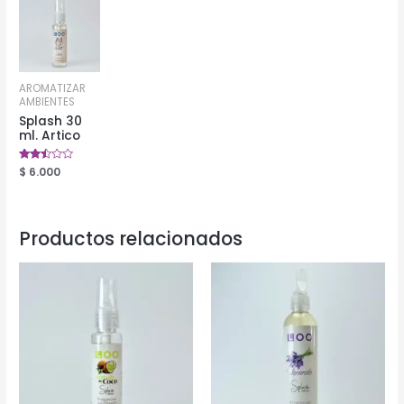
AROMATIZAR
AMBIENTES
Splash 30
ml. Artico
Valorado
$
6.000
en
2.39
de 5
Productos relacionados