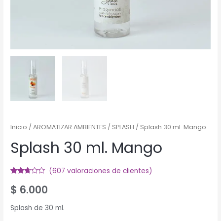
Inicio
/
AROMATIZAR AMBIENTES
/
SPLASH
/ Splash 30 ml. Mango
Splash 30 ml. Mango
(
607
valoraciones de clientes)
Valorado
541
$
6.000
2.57
sobre
5
basado
Splash de 30 ml.
en
puntuaciones