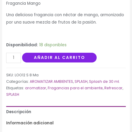
de
Fragancia Mango
clientes
Una deliciosa fragancia con néctar de mango, armonizado
por una suave mezcla de frutos de la pasión.
Disponibilidad:
18 disponibles
Splash
AÑADIR AL CARRITO
30
ml.
SKU:
LOO12 S 8 Ma
Mango
Categorías:
AROMATIZAR AMBIENTES
,
SPLASH
,
Splash de 30 ml.
cantidad
Etiquetas:
aromatizar
,
Fragancias para el ambiente
,
Refrescar
,
SPLASH
Descripción
Información adicional