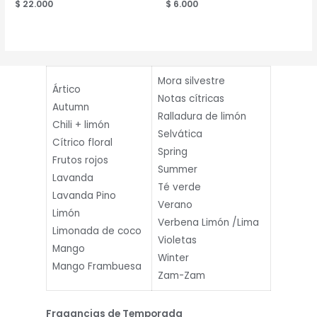
Valorado
$
22.000
Valorado
$
6.000
en
en
2.56
2.53
de 5
de 5
Mora silvestre
Ártico
Notas cítricas
Autumn
Ralladura de limón
Chili + limón
Selvática
Cítrico floral
Spring
Frutos rojos
Summer
Lavanda
Té verde
Lavanda Pino
Verano
Limón
Verbena Limón /Lima
Limonada de coco
Violetas
Mango
Winter
Mango Frambuesa
Zam-Zam
Fragancias de Temporada