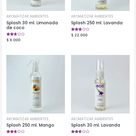
AROMATIZAR AMBIENTES
AROMATIZAR AMBIENTES
Splash 30 ml. Limonada
Splash 250 ml. Lavanda
de coco
Valorado
$
22.000
en
Valorado
$
6.000
2.57
en
de 5
2.49
de 5
AROMATIZAR AMBIENTES
AROMATIZAR AMBIENTES
Splash 250 ml. Mango
Splash 30 ml. Lavanda