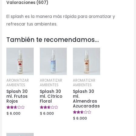
Valoraciones (607)
El splash es la manera más rápida para aromatizar y
refrescar tus ambientes.
También te recomendamos…
AROMATIZAR
AROMATIZAR
AROMATIZAR
AMBIENTES
AMBIENTES
AMBIENTES
Splash 30
Splash 30
Splash 30
ml. Frutos
ml. Cítrico
ml.
Rojos
Floral
Almendras
Azucaradas
Valorado
$
6.000
Valorado
$
6.000
en
en
Valorado
$
6.000
2.50
2.56
en
de 5
de 5
2.50
de 5