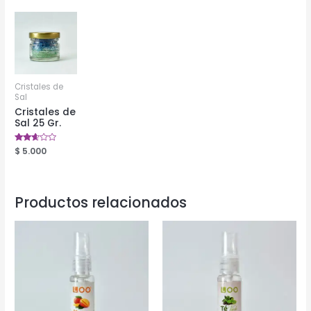
Cristales de
Sal
Cristales de
Sal 25 Gr.
Valorado
$
5.000
en
2.52
de 5
Productos relacionados