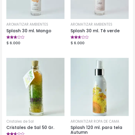
AROMATIZAR AMBIENTES
AROMATIZAR AMBIENTES
Splash 30 ml. Mango
Splash 30 ml. Té verde
Valorado
$
6.000
Valorado
$
6.000
en
en
2.57
2.52
de 5
de 5
Cristales de Sal
AROMATIZAR ROPA DE CAMA
Cristales de Sal 50 Gr.
Splash 120 ml. para tela
Autumn