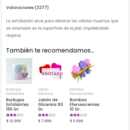
Valoraciones (3277)
La exfoliación sirve para eliminar las células muertas que
se acumulan en la superficie de la piel, impidiéndole
respirar.
También te recomendamos…
AGOTADO
Burbujas
Jabón
Bombas
Exfoliantes
Glicerina
Efervescentes
Burbujas
Jabón de
Bombas
Exfoliantes
Glicerina 60
Efervescentes
150 Gr.
Gr.
10 Gr.
Valorado
$
12.000
Valorado
$
7.000
Valorado
$
3.000
en
en
en
2.63
2.68
2.52
de 5
de 5
de 5