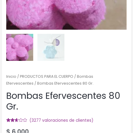
Inicio
/
PRODUCTOS PARA EL CUERPO
/
Bombas
Efervescentes
/ Bombas Efervescentes 80 Gr.
Bombas Efervescentes 80
Gr.
(
3277
valoraciones de clientes)
Valorado
3211
$
6.000
2.48