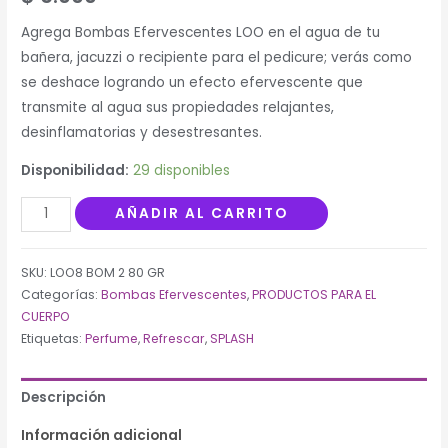
sobre
5
basado
Agrega Bombas Efervescentes LOO en el agua de tu
en
bañera, jacuzzi o recipiente para el pedicure; verás como
puntuaciones
de
se deshace logrando un efecto efervescente que
clientes
transmite al agua sus propiedades relajantes,
desinflamatorias y desestresantes.
Disponibilidad:
29 disponibles
Bombas
AÑADIR AL CARRITO
Efervescentes
80
SKU:
LOO8 BOM 2 80 GR
Gr.
Categorías:
Bombas Efervescentes
,
PRODUCTOS PARA EL
cantidad
CUERPO
Etiquetas:
Perfume
,
Refrescar
,
SPLASH
Descripción
Información adicional