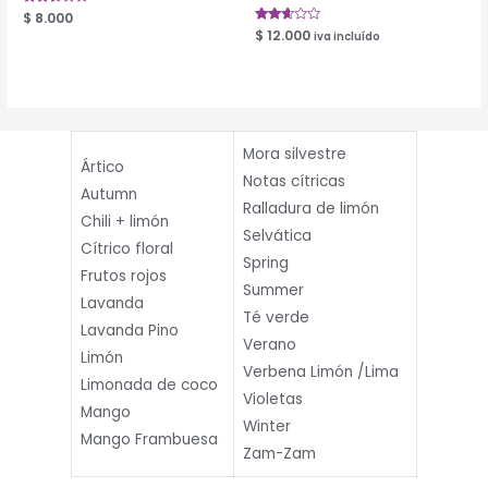
Valorado
$
8.000
en
Valorado
$
12.000
iva incluído
2.53
en
de 5
2.50
de 5
Mora silvestre
Ártico
Notas cítricas
Autumn
Ralladura de limón
Chili + limón
Selvática
Cítrico floral
Spring
Frutos rojos
Summer
Lavanda
Té verde
Lavanda Pino
Verano
Limón
Verbena Limón /Lima
Limonada de coco
Violetas
Mango
Winter
Mango Frambuesa
Zam-Zam