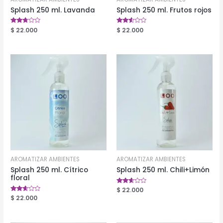
Splash 250 ml. Lavanda
Splash 250 ml. Frutos rojos
Valorado
$
22.000
Valorado
$
22.000
en
en
2.57
2.48
de 5
de 5
AROMATIZAR AMBIENTES
AROMATIZAR AMBIENTES
Splash 250 ml. Cítrico
Splash 250 ml. Chili+Limón
floral
Valorado
$
22.000
en
Valorado
$
22.000
2.51
en
de 5
2.50
de 5