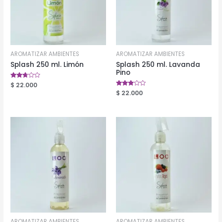
AROMATIZAR AMBIENTES
AROMATIZAR AMBIENTES
Splash 250 ml. Limón
Splash 250 ml. Lavanda
Pino
Valorado
$
22.000
en
Valorado
$
22.000
2.63
en
de 5
2.76
de 5
AROMATIZAR AMBIENTES
AROMATIZAR AMBIENTES