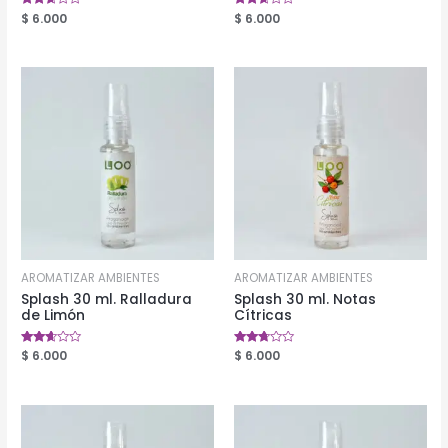
Valorado
$
6.000
Valorado
$
6.000
en
en
2.52
2.52
de 5
de 5
AROMATIZAR AMBIENTES
AROMATIZAR AMBIENTES
Splash 30 ml. Ralladura
Splash 30 ml. Notas
de Limón
Cítricas
Valorado
$
6.000
Valorado
$
6.000
en
en
2.49
2.61
de 5
de 5