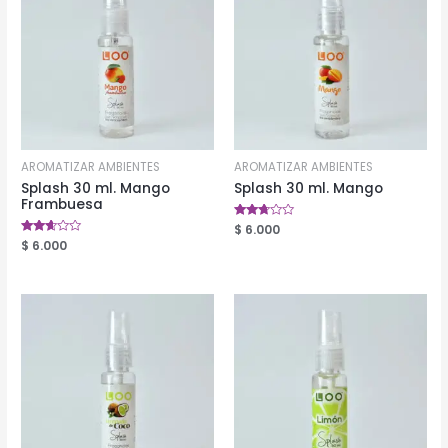
AROMATIZAR AMBIENTES
AROMATIZAR AMBIENTES
Splash 30 ml. Mango
Splash 30 ml. Mango
Frambuesa
Valorado
$
6.000
en
Valorado
$
6.000
2.57
en
de 5
2.53
de 5