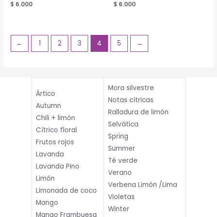
Valorado
$
6.000
Valorado
$
6.000
en
en
2.53
2.50
de 5
de 5
←
1
2
3
4
5
→
Mora silvestre
Ártico
Notas cítricas
Autumn
Ralladura de limón
Chili + limón
Selvática
Cítrico floral
Spring
Frutos rojos
Summer
Lavanda
Té verde
Lavanda Pino
Verano
Limón
Verbena Limón /Lima
Limonada de coco
Violetas
Mango
Winter
Mango Frambuesa