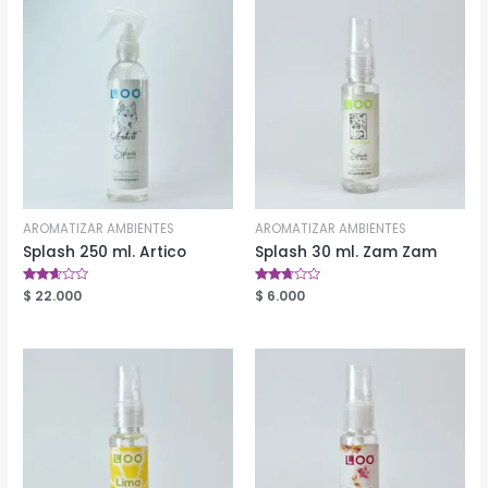
AROMATIZAR AMBIENTES
AROMATIZAR AMBIENTES
Splash 250 ml. Artico
Splash 30 ml. Zam Zam
Valorado
$
22.000
Valorado
$
6.000
en
en
2.54
2.64
de 5
de 5