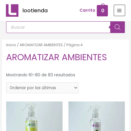
Ir
lootienda
0
Carrito
al
MAI
contenido
Búsqueda
MEN
de
productos
Inicio
/
AROMATIZAR AMBIENTES
/ Página 4
AROMATIZAR AMBIENTES
Mostrando 61–80 de 83 resultados