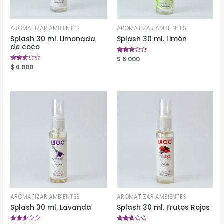
AROMATIZAR AMBIENTES
AROMATIZAR AMBIENTES
Splash 30 ml. Limonada
Splash 30 ml. Limón
de coco
Valorado
$
6.000
en
Valorado
$
6.000
2.50
en
de 5
2.49
de 5
AROMATIZAR AMBIENTES
AROMATIZAR AMBIENTES
Splash 30 ml. Lavanda
Splash 30 ml. Frutos Rojos