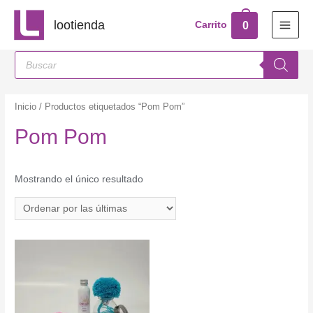
Ir
lootienda
0
Carrito
al
MAI
contenido
Búsqueda
MEN
de
productos
Inicio
/ Productos etiquetados “Pom Pom”
Pom Pom
Mostrando el único resultado