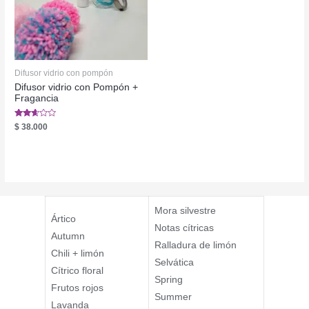
Difusor vidrio con pompón
Difusor vidrio con Pompón +
Fragancia
Valorado
$
38.000
en
2.51
de 5
Mora silvestre
Ártico
Notas cítricas
Autumn
Ralladura de limón
Chili + limón
Selvática
Cítrico floral
Spring
Frutos rojos
Summer
Lavanda