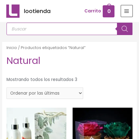
Ir
lootienda
0
Carrito
al
MAI
contenido
Búsqueda
MEN
de
productos
Inicio
/ Productos etiquetados “Natural”
Natural
Mostrando todos los resultados 3