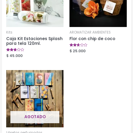
Kits
AROMATIZAR AMBIENTES
Caja Kit Estaciones Splash
Flor con chip de coco
para tela 120ml.
Valorado
$
25.000
en
Valorado
$
45.000
2.53
en
de 5
2.64
de 5
AGOTADO
Libretas perfumadas