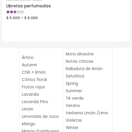
Libretas perfumadas
Valorado
$
5.000
–
$
6.000
en
2.49
de 5
Mora silvestre
Ártico
Notas cítricas
Autumn
Ralladura de limón
Chili + limón
Selvática
Cítrico floral
Spring
Frutos rojos
Summer
Lavanda
Té verde
Lavanda Pino
Verano
Limón
Verbena Limón /Lima
Limonada de coco
Violetas
Mango
Winter
Mango Frambuesa