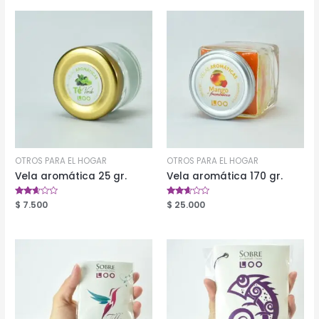
OTROS PARA EL HOGAR
OTROS PARA EL HOGAR
Vela aromática 25 gr.
Vela aromática 170 gr.
Valorado
$
7.500
Valorado
$
25.000
en
en
2.51
2.53
de 5
de 5