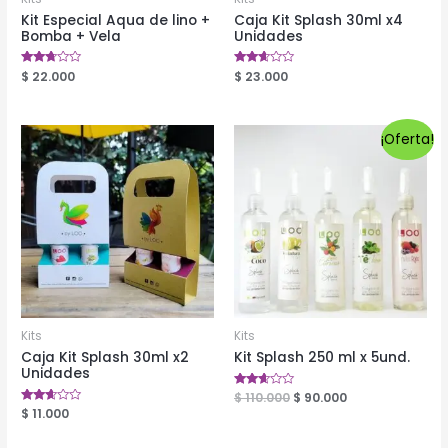
Kit Especial Aqua de lino +
Caja Kit Splash 30ml x4
Bomba + Vela
Unidades
Valorado
$
22.000
Valorado
$
23.000
en
en
2.59
2.56
de 5
de 5
¡Oferta!
Kits
Kits
Caja Kit Splash 30ml x2
Kit Splash 250 ml x 5und.
Unidades
Valorado
$
110.000
$
90.000
en
Valorado
$
11.000
2.52
en
de 5
2.52
de 5