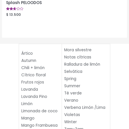
Splash PELOODOS
Valorado
$
13.500
en
2.53
de 5
Mora silvestre
Ártico
Notas cítricas
Autumn
Ralladura de limón
Chili + limón
Selvática
Cítrico floral
Spring
Frutos rojos
Summer
Lavanda
Té verde
Lavanda Pino
Verano
Limón
Verbena Limón /Lima
Limonada de coco
Violetas
Mango
Winter
Mango Frambuesa