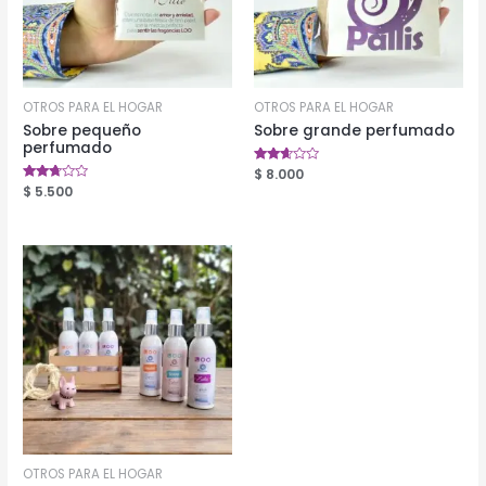
OTROS PARA EL HOGAR
OTROS PARA EL HOGAR
Sobre pequeño
Sobre grande perfumado
perfumado
Valorado
$
8.000
en
Valorado
$
5.500
2.49
en
de 5
2.60
de 5
OTROS PARA EL HOGAR