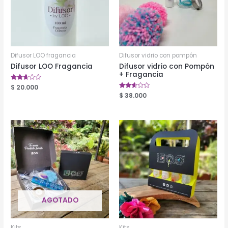
Difusor LOO fragancia
Difusor vidrio con pompón
Difusor LOO Fragancia
Difusor vidrio con Pompón
+ Fragancia
Valorado
$
20.000
en
Valorado
$
38.000
2.52
en
de 5
2.51
de 5
AGOTADO
Kits
Kits