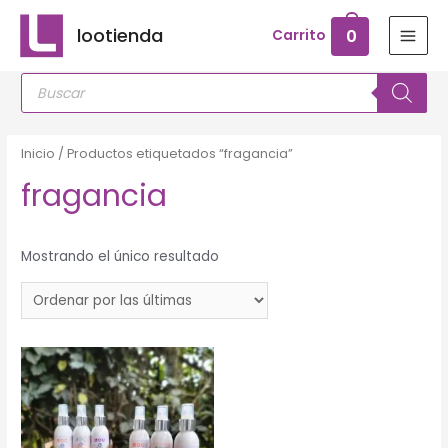
Ir
lootienda
0
Carrito
al
MAI
contenido
Búsqueda
MEN
de
productos
Inicio
/ Productos etiquetados “fragancia”
fragancia
Mostrando el único resultado