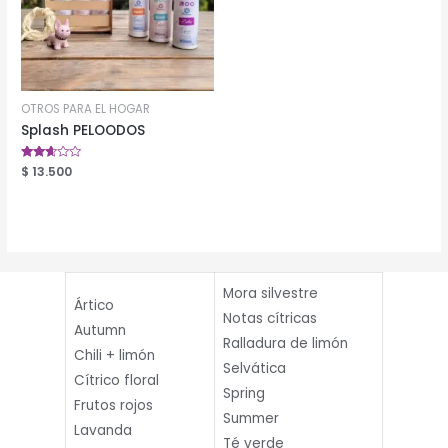
OTROS PARA EL HOGAR
Splash PELOODOS
Valorado
$
13.500
en
2.53
de 5
Mora silvestre
Ártico
Notas cítricas
Autumn
Ralladura de limón
Chili + limón
Selvática
Cítrico floral
Spring
Frutos rojos
Summer
Lavanda
Té verde