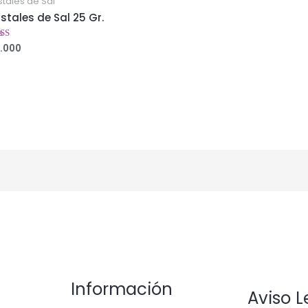
stales de Sal
istales de Sal 25 Gr.
.000
orado
2
5
Información
Aviso L