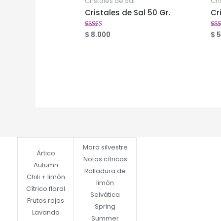
Cristales de Sal
Cri
Cristales de Sal 50 Gr.
Cr
$
8.000
$
5
Valorado
Val
en
en
2.53
2.5
de 5
de 
Mora silvestre
Ártico
Notas cítricas
Autumn
Ralladura de
Chili + limón
limón
Cítrico floral
Selvática
Frutos rojos
Spring
Lavanda
Summer